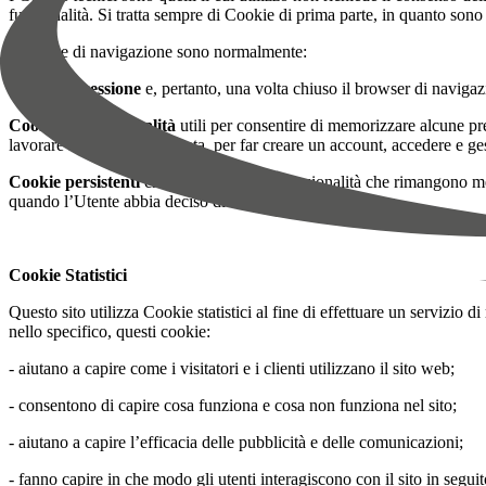
funzionalità. Si tratta sempre di Cookie di prima parte, in quanto sono
I Cookie di navigazione sono normalmente:
Cookie di sessione
e, pertanto, una volta chiuso il browser di naviga
Cookie di Funzionalità
utili per consentire di memorizzare alcune pre
lavorare in maniera adeguata, per far creare un account, accedere e gest
Cookie persistenti
che sono Cookie di funzionalità che rimangono memo
quando l’Utente abbia deciso di eliminarli.
Cookie Statistici
Questo sito utilizza Cookie statistici al fine di effettuare un servizio
nello specifico, questi cookie:
- aiutano a capire come i visitatori e i clienti utilizzano il sito web;
- consentono di capire cosa funziona e cosa non funziona nel sito;
- aiutano a capire l’efficacia delle pubblicità e delle comunicazioni;
- fanno capire in che modo gli utenti interagiscono con il sito in seguito