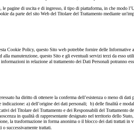
le pagine di uscita e di ingresso, il tipo di piattaforma, in che modo l’Uten
ookie da parte del sito Web del Titolare del Trattamento mediante un'im
sta Cookie Policy, questo Sito web potrebbe fornire delle Informative aggi
alla manutenzione, questo Sito e gli eventuali servizi terzi da esso util
informazioni in relazione al trattamento dei Dati Personali potranno ess
essato ha diritto di ottenere la conferma dell’esistenza o meno di dati p
 indicazione: a) dell’origine dei dati personali; b) delle finalità e modal
ficativi del Titolare del Trattamento e dei Responsabili del Trattamento de
nza in qualità di rappresentante designato nel territorio dello Stato, di
ione, la trasformazione in forma anonima o il blocco dei dati trattati in 
lti o successivamente trattati.