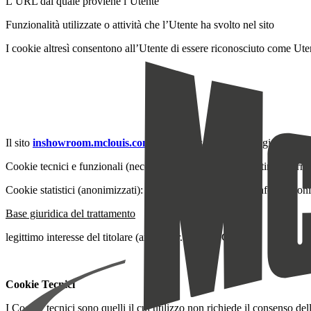
L’URL dal quale proviene l’Utente
Funzionalità utilizzate o attività che l’Utente ha svolto nel sito
I cookie altresì consentono all’Utente di essere riconosciuto come Utent
Il sito
inshowroom.mclouis.com
utilizza le seguenti tipologie di cook
Cookie tecnici e funzionali (necessari): Utilizzati per garantire il corr
Cookie statistici (anonimizzati): Utilizzati per raccogliere informazioni
Base giuridica del trattamento
legittimo interesse del titolare (art. 6, par. 1, lett. f GDPR)
Cookie Tecnici
I Cookie tecnici sono quelli il cui utilizzo non richiede il consenso del