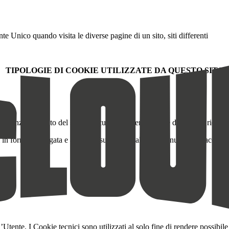
e Unico quando visita le diverse pagine di un sito, siti differenti
TIPOLOGIE DI COOKIE UTILIZZATE DA QUESTO SITO
ie:
etto funzionamento del sito, la sicurezza e l’erogazione dei servizi richie
 in forma aggregata e anonima sulle visite al sito (es. numero di accessi, 
l’Utente. I Cookie tecnici sono utilizzati al solo fine di rendere possibil