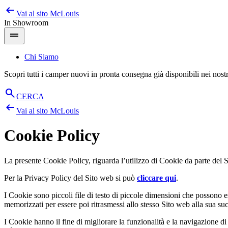
arrow_left_alt
Salta
Vai al sito
McLouis
al
In Showroom
contenuto
drag_handle
Chi Siamo
Scopri tutti i camper nuovi in pronta consegna già disponibili nei nos
search
CERCA
arrow_left_alt
Vai al sito
McLouis
Cookie Policy
La presente Cookie Policy, riguarda l’utilizzo di Cookie da parte del
Per la Privacy Policy del Sito web si può
cliccare qui
.
I Cookie sono piccoli file di testo di piccole dimensioni che possono e
memorizzati per essere poi ritrasmessi allo stesso Sito web alla sua s
I Cookie hanno il fine di migliorare la funzionalità e la navigazione di