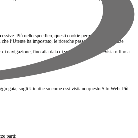
essive. Più nello specifico, questi cookie permettono al sito di
 che l’Utente ha impostato, le ricerche passate e altre preferenze
 navigazione, fino alla data di scadenza per essi prevista o fino a
 aggregata, sugli Utenti e su come essi visitano questo Sito Web. Più
rze parti;