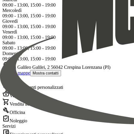
09:00 - 13:00, 15:00 - 19:00
Mercoledì
09:00 - 13:00, 15:00 - 19:00
Giovedì
09:00 - 13:00, 15:00 - 19:00
Venerdì
09:00 - 13:00, 15:00 - 19:00
Sabato
09:00 - 13:00, 15:00 - 19:00
Domenica
09:00 - 13:00, 15:00 - 19:00
location_on
Via Galileo Galilei, 2 56042 Crespina Lorenzana (PI)
Vedi su mappe
Mostra contatti
Servizi
account_balance_wallet
Finanziamenti personalizzati
shopping_basket
Vendita
shopping_cart
Vendita accessori
build
Officina
assignment_turned_in
Noleggio
Servizi
account_balance_wallet