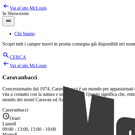
arrow_left_alt
Salta
Vai al sito
McLouis
al
In Showroom
contenuto
drag_handle
Chi Siamo
Scopri tutti i camper nuovi in pronta consegna già disponibili nei nos
search
CERCA
arrow_left_alt
Vai al sito
McLouis
Caravanbacci
Concessionario dal 1974, Caravanbacci è un mondo per appassionati dell
vita a contatto con la natura e usa il camper. Questo significa che, en
mondo dei nostri Caravan ed Autocaravan!
Caravanbacci
schedule
Orari:
Lunedì
09:00 - 13:00, 15:00 - 19:00
Martedì