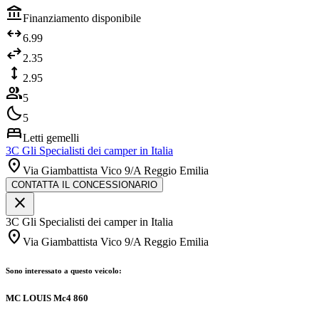
account_balance
Finanziamento disponibile
arrows_outward
6.99
swap_horiz
2.35
height
2.95
group
5
bedtime
5
bed
Letti gemelli
3C Gli Specialisti dei camper in Italia
location_on
Via Giambattista Vico 9/A Reggio Emilia
CONTATTA IL CONCESSIONARIO
close
3C Gli Specialisti dei camper in Italia
location_on
Via Giambattista Vico 9/A Reggio Emilia
Sono interessato a questo veicolo:
MC LOUIS Mc4 860