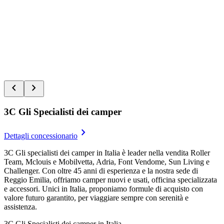
he
g
be
b
3
loc
chevron_left
chevron_right
3C Gli Specialisti dei camper
keyboard_arrow_right
Dettagli concessionario
3C Gli specialisti dei camper in Italia è leader nella vendita Roller
Team, Mclouis e Mobilvetta, Adria, Font Vendome, Sun Living e
Challenger. Con oltre 45 anni di esperienza e la nostra sede di
Reggio Emilia, offriamo camper nuovi e usati, officina specializzata
e accessori. Unici in Italia, proponiamo formule di acquisto con
valore futuro garantito, per viaggiare sempre con serenità e
assistenza.
3C Gli Specialisti dei camper in Italia