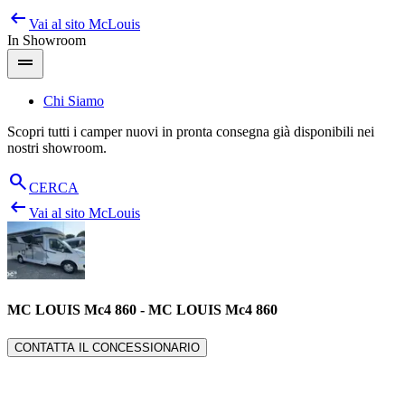
arrow_left_alt
Salta
Vai al sito
McLouis
al
In Showroom
contenuto
drag_handle
Chi Siamo
Scopri tutti i camper nuovi in pronta consegna già disponibili nei
nostri showroom.
search
CERCA
arrow_left_alt
Vai al sito
McLouis
MC LOUIS Mc4 860
-
MC LOUIS Mc4 860
CONTATTA IL CONCESSIONARIO