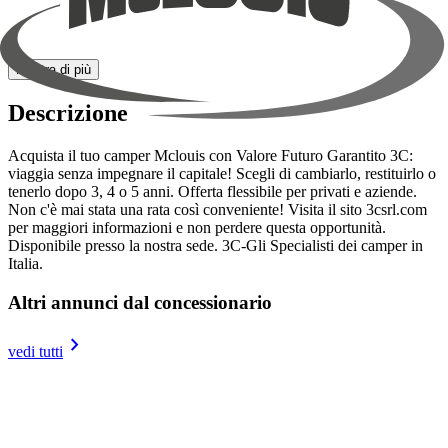
Posti omologati
5
Posti letto
5
Mostra di più
Descrizione
Acquista il tuo camper Mclouis con Valore Futuro Garantito 3C:
viaggia senza impegnare il capitale! Scegli di cambiarlo, restituirlo o
tenerlo dopo 3, 4 o 5 anni. Offerta flessibile per privati e aziende.
Non c'è mai stata una rata così conveniente! Visita il sito 3csrl.com
per maggiori informazioni e non perdere questa opportunità.
Disponibile presso la nostra sede. 3C-Gli Specialisti dei camper in
Italia.
Altri annunci dal concessionario
keyboard_arrow_right
vedi tutti
Semintegrale
MCLOUIS Mc4 879