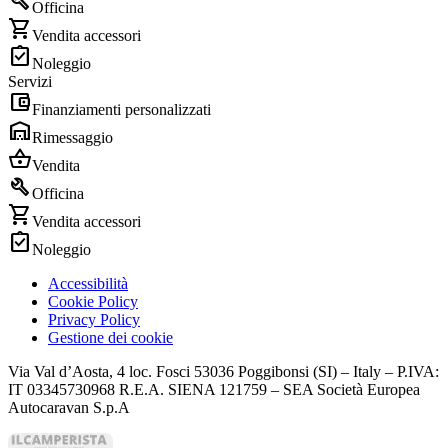
build
Officina
shopping_cart
Vendita accessori
assignment_turned_in
Noleggio
Servizi
account_balance_wallet
Finanziamenti personalizzati
warehouse
Rimessaggio
shopping_basket
Vendita
build
Officina
shopping_cart
Vendita accessori
assignment_turned_in
Noleggio
Accessibilità
Cookie Policy
Privacy Policy
Gestione dei cookie
Via Val d’Aosta, 4 loc. Fosci 53036 Poggibonsi (SI) – Italy – P.IVA:
IT 03345730968 R.E.A. SIENA 121759 – SEA Società Europea
Autocaravan S.p.A