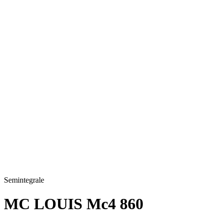
arrows_output
Semintegrale
MC LOUIS Mc4 860