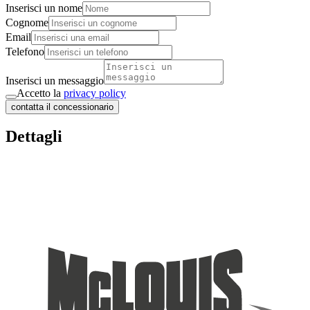
Inserisci un nome
Cognome
Email
Telefono
Inserisci un messaggio
Accetto la
privacy policy
contatta il concessionario
Dettagli
Tipologia
Semintegrale
Lunghezza
6.99
Larghezza
2.35
Altezza
2.95